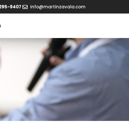
295-9407
info@martinzavala.com
s