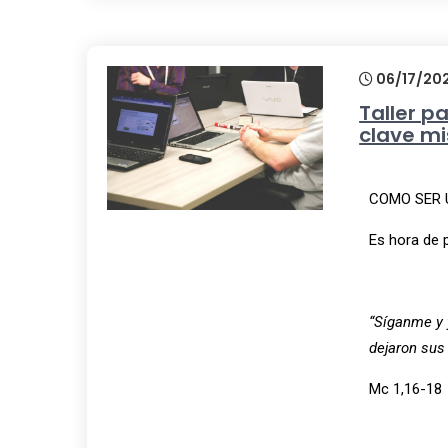
06/17/20
Taller p
clave mi
COMO SER 
Es hora de p
“Síganme y 
dejaron sus 
Mc 1,16-18