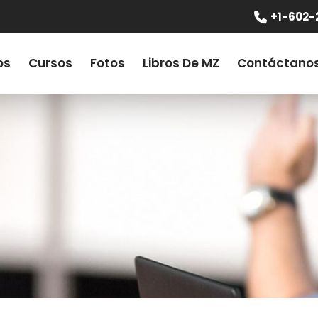
+1-602-
os
Cursos
Fotos
Libros De MZ
Contáctano