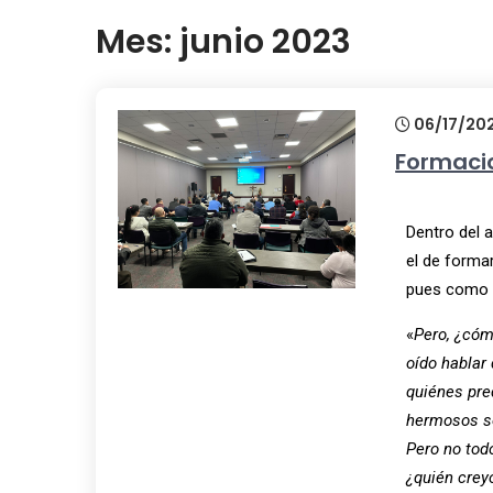
Mes:
junio 2023
06/17/20
Formaci
Dentro del 
el de forma
pues como d
«
Pero, ¿cóm
oído hablar 
quiénes pred
hermosos so
Pero no todo
¿quién crey