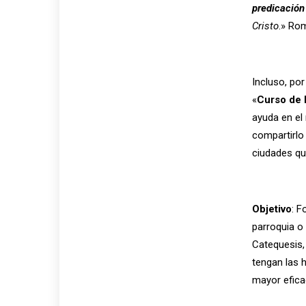
predicación
Cristo
.» Ro
Incluso, por
«
Curso de 
ayuda en el 
compartirlo
ciudades qu
Objetivo
: F
parroquia o
Catequesis,
tengan las 
mayor eficac