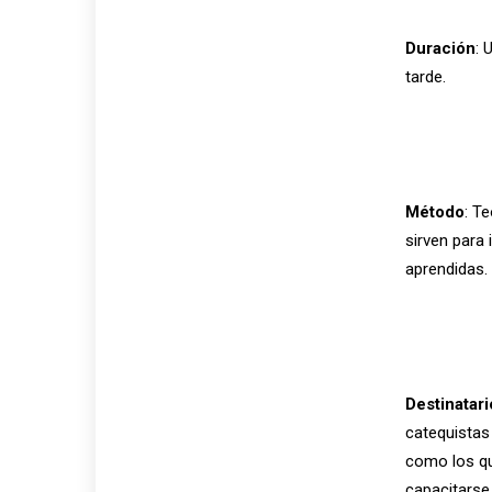
Duración
: 
tarde.
Método
: T
sirven para 
aprendidas.
Destinatari
catequistas
como los qu
capacitarse 