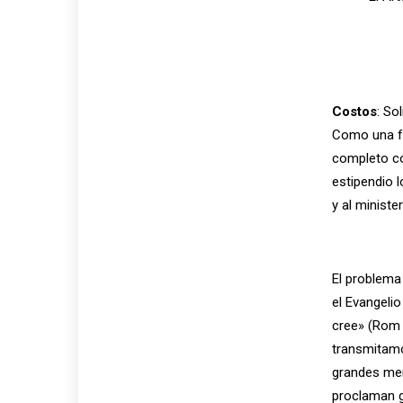
Costos
: So
Como una fo
completo co
estipendio 
y al ministe
El problema 
el Evangelio
cree» (Rom 
transmitamo
grandes me
proclaman g