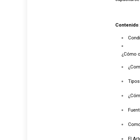
Contenido
:
Condi
¿Cómo or
¿Como
Tipos
¿Cómo
Fuent
Como 
El Ar