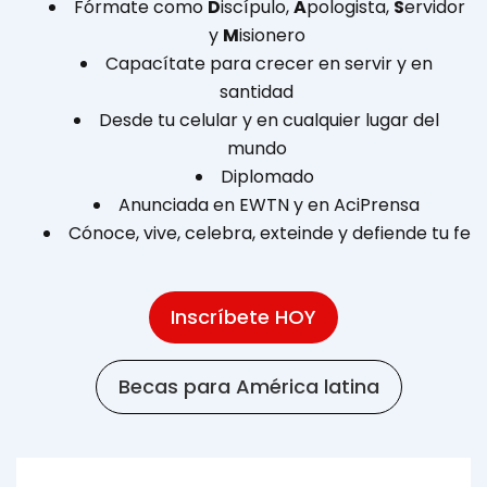
Fórmate como
D
iscípulo,
A
pologista,
S
ervidor
y
M
isionero
Capacítate para crecer en servir y en
santidad
Desde tu celular y en cualquier lugar del
mundo
Diplomado
Anunciada en EWTN y en AciPrensa
Cónoce, vive, celebra, exteinde y defiende tu fe
Inscríbete HOY
Becas para América latina