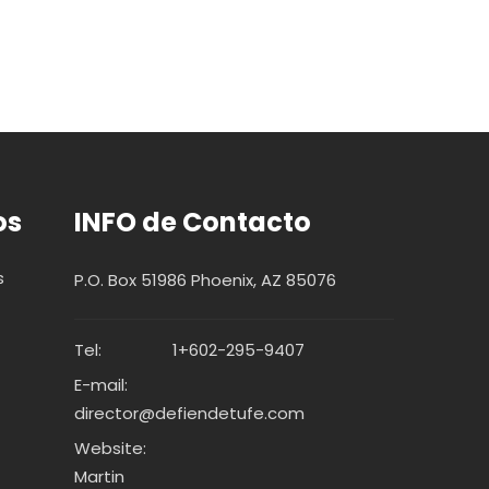
os
INFO de Contacto
s
P.O. Box 51986 Phoenix, AZ 85076
Tel:
1+602-295-9407
E-mail:
director@defiendetufe.com
Website:
Martin