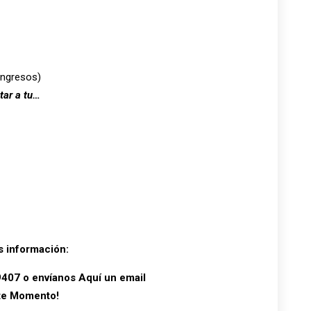
ongresos)
itar a
tu
…
s información:
9407 o envíanos
Aquí
un email
te Momento!