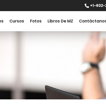
+1-602-
os
Cursos
Fotos
Libros De MZ
Contáctano