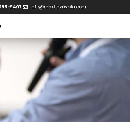
295-9407
info@martinzavala.com
s