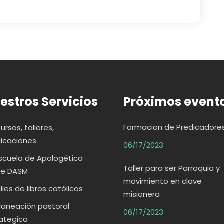
estros Servicios
Próximos event
Formacion de Predicadore
ursos, talleres,
icaciones
06/17/2023
scuela de Apologética
Taller para ser Parroquia y
ne DASM
movimiento en clave
iles de libros católicos
misionera
laneación pastoral
06/17/2023
ategica